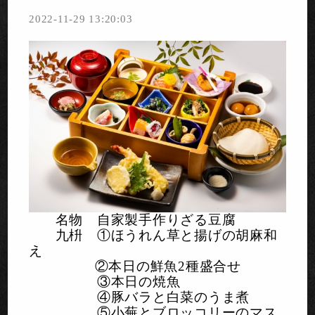
2022-11-29 13:20:03
名物 自家製手作りざる豆腐
九枡 ①ほうれん草と揚げの胡麻和
え
②本日の鮮魚
2
種盛合せ
③本日の焼魚
④豚バラと白菜のうま煮
⑤小蕪とブロッコリーのマス