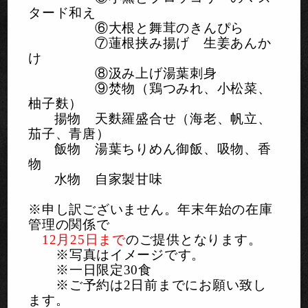
タード和え
⑥大根と舞茸のきんぴら
⑦蓮根挟み揚げ 生姜あんか
け
⑧汲み上げ湯葉刺身
⑨焚物（鶏つみれ、小松菜、
柚子麩）
揚物 天麩羅盛合せ（海老、帆立、
茄子、青唐）
飯物 湯葉ちりめん御飯、吸物、香
物
水物 自家製甘味
※申し訳ございません。年末年始の在庫
管理の関係で
12
月25日まで
のご提供となります。
※写真はイメージです。
※一日限定
30
食
※ご予約は
2
日前までにお願い致し
ます。