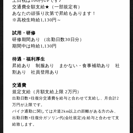
土日祝は100円UPです♪
交通費全額支給★（一部規定有）
あなたの頑張り次第で昇給もあります！
※高校生時給1,130円～
試用・研修
研修期間あり （出勤日数30日分）
期間中は時給1,130円
待遇・福利厚生
昇給あり 制服あり まかない・食事補助あり 社
割あり 社員登用あり
交通費
規定支給（月額支給上限 2万円）
出勤日数×往復分交通費を給与と合わせて支給し、月合計2
万円が上限です。
バイク通勤に関しては片道2km以上の距離がある方のみ、
出勤日数×往復分ガソリン代(会社規定)を給与と合わせて支
給致します。