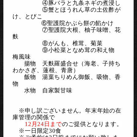
④豚バラと九条ネギの煮浸し
⑤蟹とほうれん草の土佐酢が
け、とびこ
⑥聖護院かぶら餅の餡かけ
⑦聖護院大根、柚子味噌、花
麩
⑧がんも、椎茸、菊菜
⑨小松菜となめ茸の和え物
梅風味
揚物 天麩羅盛合せ（海老、子持ち
わかさぎ、蓮根、青唐）
飯物 湯葉ちりめん御飯、吸物、香
物
水物 自家製甘味
※申し訳ございません。年末年始の在
庫管理の関係で
12
月24日まで
のご提供となります。
※一日限定
30
食