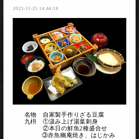
2023-11-25 14:44:18
名物 自家製手作りざる豆腐
九枡 ①汲み上げ湯葉刺身
②本日の鮮魚
2
種盛合せ
③赤魚幽庵焼き、はじかみ