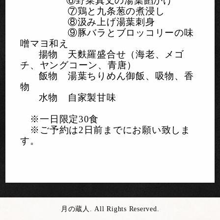
⑥野菜真丈の湯葉餡かけ
⑦鶏と九条葱の煮浸し
⑧汲み上げ湯葉刺身
⑨豚バラとブロッコリーの味
噌マヨ和え
揚物 天麩羅盛合せ（海老、メゴ
チ、ヤングコーン、青唐）
飯物 湯葉ちりめん御飯、吸物、香
物
水物 自家製甘味
※一日限定
30食
※ご予約は
2
日前までにお願い致しま
す。
月の蔵人. All Rights Reserved.