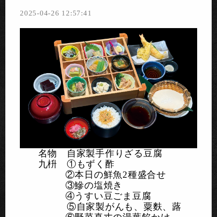
2025-04-26 12:57:41
名物 自家製手作りざる豆腐
九枡 ①もずく酢
②本日の鮮魚
2
種盛合せ
③鰺の塩焼き
④うすい豆ごま豆腐
⑤自家製がんも、粟麩、蕗