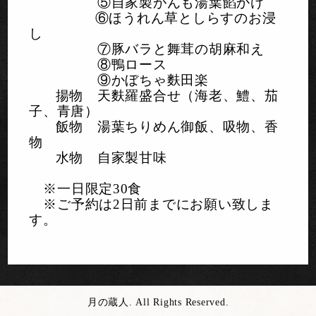
⑤自家製がんも湯葉餡かけ
⑥ほうれん草としらすのお浸
し
⑦豚バラと舞茸の胡麻和え
⑧鴨ロース
⑨かぼちゃ麩田楽
揚物 天麩羅盛合せ（海老、鱧、茄
子、青唐）
飯物 湯葉ちりめん御飯、吸物、香
物
水物 自家製甘味
※一日限定
30
食
※ご予約は
2
日前までにお願い致しま
す。
月の蔵人. All Rights Reserved.