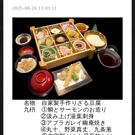
2025-08-26 13:03:11
名物 自家製手作りざる豆腐
九枡 ①鯛とサーモンのお造り
②汲み上げ湯葉刺身
③アブラガレイ幽庵焼き
④丸十、野菜真丈、九条葱