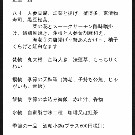
八寸 人参豆腐、畑菜と揚げ、蟹博多、京漬物
寿司、黒豆松葉、
菜の花とスモークサーモン酢味噌掛
け、
鰆幽庵焼き、
蓮根と人参葉胡麻和え、
海老芋の唐揚げ～蟹あんかけ～、
柚子
くらげと紅白なます
焚物 丸大根、金時人参、法蓮草、もっちりく
わい
揚物 季節の天麩羅
（海老、子持ち公魚、じゃ
がいも、青唐）
飯物 季節の炊込み御飯、赤出汁、香物
水物 自家製甘味二種 珈琲又は紅茶
季節の一品 酒粕小鍋(プラス600円税別)