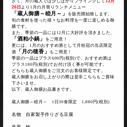
12月
さて、月の蔵人では少しばかりフライングして
26日
より1月の月替りランチメニュー
「蔵人御膳～睦月～」
を販売開始致します。
旬の食材を使った様々なお料理を一度に楽しめる御
膳です。
また、季節の一品には12月に大好評を頂きました、
「酒粕小鍋」
をご用意！
更には、1月のおすすめ酒として月桂冠の当店限定
「月の穂香」
酒
もご用意！
季節の一品はプラス600円(税別)で、おすすめ酒は
プラス180円(税別)でお付け頂く事が可能です。
どちらも蔵人御膳をご注文のお客様限定です。
蔵人御膳をお召し上がりの際は是非こちらもご賞味
下さいませ。
以下、蔵人御膳お品書きです。
蔵人御膳～睦月～ 1日30食限定 1,880円(税別)
名物 自家製手作りざる豆腐
造里 鮪