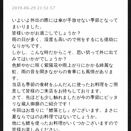
2019-06-29 21:51:57
いよいよ外出の際には傘が手放せない季節となって
まいりました。
皆様いかがお過ごしでしょうか？
雨の日が多く、湿度も高いので何をするにも億劫に
なりがちです。
しかし、こんな時だからこそ、思い切って外に出て
みてはいかがでしょうか？
色鮮やかに咲く紫陽花や雨上がりにかかる綺麗な
虹、雨の音を聞きながらの食事にも風情がありま
す。
当店も季節の食材をふんだんに使ったお料理をご用
意して皆様のご来店をお待ちしております。
さて、先ほども少し触れましたが今の季節にピッタ
リな蔵人御膳のご紹介です！
今回はお造りに『鱧落とし』がございます。まさに
夏ならではのお料理ではないでしょうか。
他にも鱧を使ったお料理がいくつかございますので
皆様お楽しみください。