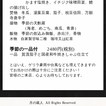
かます塩焼き、イチジク味噌田楽、鱧
の揚げ出し
焚物 冬瓜、湯葉豆腐、茄子、枝豆信田、万願
寺唐辛子
揚物 季節の天麩羅
（海老、めごち、南瓜、青唐）
飯物 季節の炊込み御飯、赤出汁、香物
水物 自家製甘味二種 珈琲又は紅茶
季節の一品付
2480円(税別)
一品 賀茂茄子と国産和牛焼きしゃぶ仕立て
とはいえ、ゲリラ豪雨や台風なども増えてきますの
でお出かけの際は十分にご注意ください！
皆様のご来店、心よりお待ちしております。
月の蔵人. All Rights Reserved.