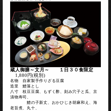
蔵人御膳～文月～ １日３０食限定
1,880円(税別)
名物 自家製手作りざる豆腐
造里 鱧落とし
八寸 枝豆豆腐、もずく酢、刻み穴子と瓜、京
漬物寿司、
鱧の子新丈、おかひじき胡麻和え、海
老旨煮、丸十、