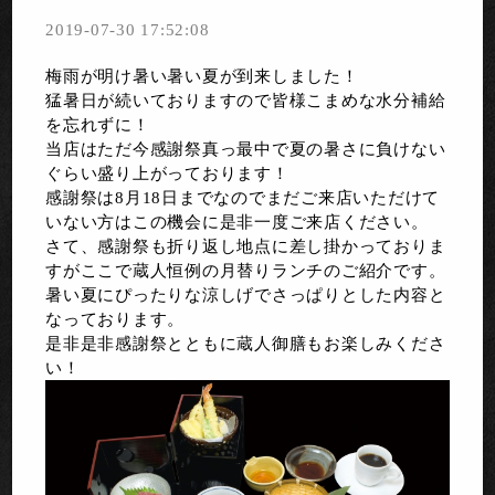
2019-07-30 17:52:08
梅雨が明け暑い暑い夏が到来しました！
猛暑日が続いておりますので皆様こまめな水分補給
を忘れずに！
当店はただ今感謝祭真っ最中で夏の暑さに負けない
ぐらい盛り上がっております！
感謝祭は8月18日までなのでまだご来店いただけて
いない方はこの機会に是非一度ご来店ください。
さて、感謝祭も折り返し地点に差し掛かっておりま
すがここで蔵人恒例の月替りランチのご紹介です。
暑い夏にぴったりな涼しげでさっぱりとした内容と
なっております。
是非是非感謝祭とともに蔵人御膳もお楽しみくださ
い！