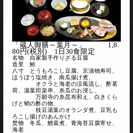
「蔵人御膳～葉月～」 1,8
80円(税別) 1日30食限定
名物 自家製手作りざる豆腐
造里 鮪
八寸 とうもろこし豆腐、京漬物寿司、
ほうぼう塩焼き、南瓜揚げ煮、
オクラと海老の涼風流し、酢茗
荷、湯葉田楽串、糸瓜のお浸し、
万願寺の糸昆布和え、白きくら
げと蛸の酢の物、
枝豆湯葉のオランダ煮、豆乳も
ろこし揚げのあんかけ
焚物 冬瓜、鱧葛煮、青海苔豆腐寄せ、
海老