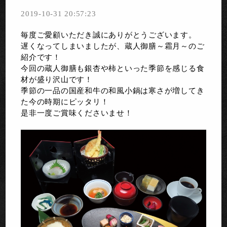
2019-10-31 20:57:23
毎度ご愛顧いただき誠にありがとうございます。
遅くなってしまいましたが、蔵人御膳～霜月～のご
紹介です！
今回の蔵人御膳も銀杏や柿といった季節を感じる食
材が盛り沢山です！
季節の一品の国産和牛の和風小鍋は寒さが増してき
た今の時期にピッタリ！
是非一度ご賞味くださいませ！