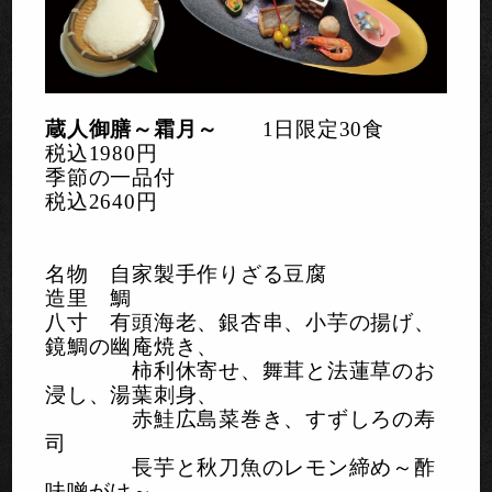
蔵人御膳～霜月～
1日限定30食
税込1980円
季節の一品付
税込2640円
名物 自家製手作りざる豆腐
造里 鯛
八寸 有頭海老、銀杏串、小芋の揚げ、
鏡鯛の幽庵焼き、
柿利休寄せ、舞茸と法蓮草のお
浸し、湯葉刺身、
赤鮭広島菜巻き、
すずしろの寿
司
長芋と秋刀魚のレモン締め～酢
味噌がけ～