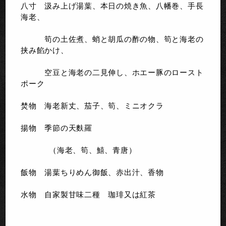
八寸 汲み上げ湯葉、本日の焼き魚、八幡巻、手長
海老、
筍の土佐煮、蛸と胡瓜の酢の物、筍と海老の
挟み餡かけ、
空豆と海老の二見伸し、ホエー豚のロースト
ポーク
焚物 海老新丈、茄子、筍、ミニオクラ
揚物 季節の天麩羅
（海老、筍、鱚、青唐）
飯物 湯葉ちりめん御飯、赤出汁、香物
水物 自家製甘味二種 珈琲又は紅茶