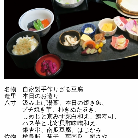
名物 自家製手作りざる豆腐
造里 本日のお造り
八寸 汲み上げ湯葉、本日の焼き魚、
プチ焼き芋、柿きぬた巻き、
しめじと京みず菜白和え、鱧寿司、
ハス芋と北寄貝酢味噌和え、
銀杏串、南瓜豆腐、はじかみ
炊物 槍烏賊、茄子、葉南瓜、絹さや