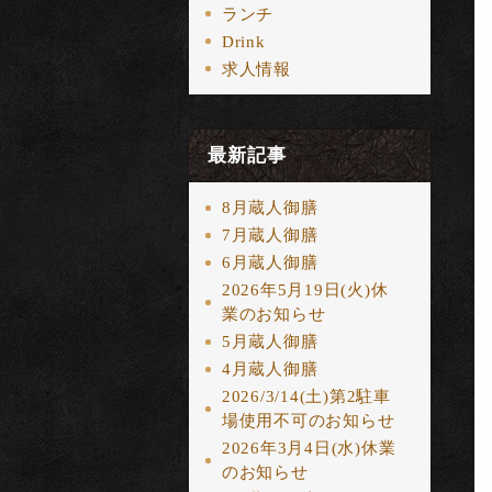
ランチ
Drink
求人情報
最新記事
8月蔵人御膳
7月蔵人御膳
6月蔵人御膳
2026年5月19日(火)休
業のお知らせ
5月蔵人御膳
4月蔵人御膳
2026/3/14(土)第2駐車
場使用不可のお知らせ
2026年3月4日(水)休業
のお知らせ