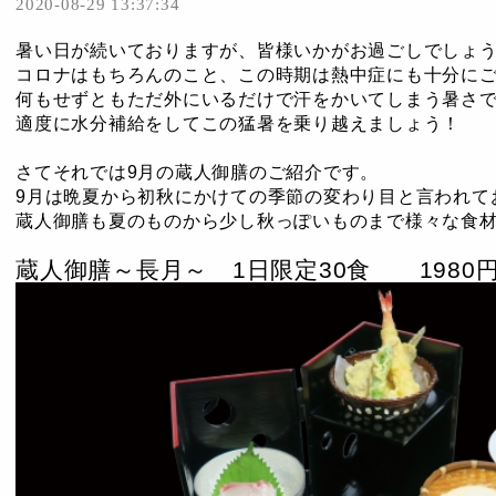
2020-08-29 13:37:34
暑い日が続いておりますが、皆様いかがお過ごしでしょ
コロナはもちろんのこと、この時期は熱中症にも十分に
何もせずともただ外にいるだけで汗をかいてしまう暑さ
適度に水分補給をしてこの猛暑を乗り越えましょう！
さてそれでは9月の蔵人御膳のご紹介です。
9月は晩夏から初秋にかけての季節の変わり目と言われて
蔵人御膳も夏のものから少し秋っぽいものまで様々な食
蔵人御膳～長月～ 1日限定30食 1980円