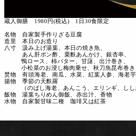
蔵人御膳 1980円(税込) 1日30食限定
名物 自家製手作りざる豆腐
造里 本日のお造り
八寸 汲み上げ湯葉、本日の焼き魚、
あん肝ポン酢、栗麩あんかけ、銀杏串、
鴨ロース、柿バター、甘藷、出汁巻き、
小松菜のお浸し梅肉乗せ、秋刀魚昆布巻き
焚物 有頭海老、南瓜、水菜、紅葉人参、海老
揚物 季節の天麩羅
（のばし海老、あんこう、エリンギ、しし
飯物 湯葉ちりめん御飯、赤出汁、香物
水物 自家製甘味二種 珈琲又は紅茶