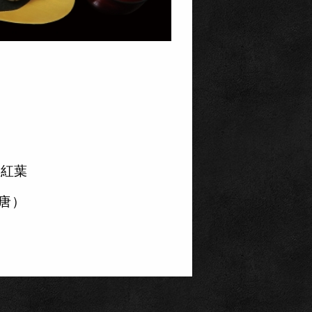
芋紅葉
唐）