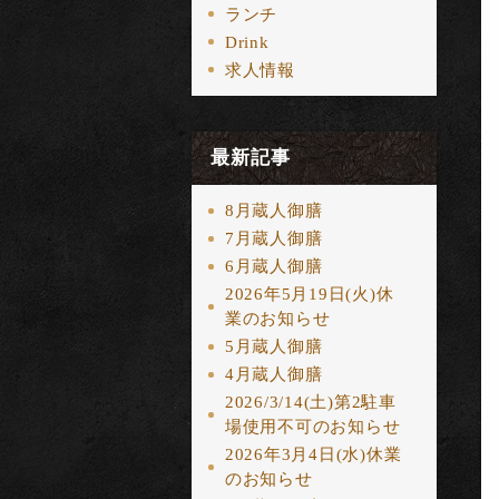
ランチ
Drink
求人情報
最新記事
8月蔵人御膳
7月蔵人御膳
6月蔵人御膳
2026年5月19日(火)休
業のお知らせ
5月蔵人御膳
4月蔵人御膳
2026/3/14(土)第2駐車
場使用不可のお知らせ
2026年3月4日(水)休業
のお知らせ