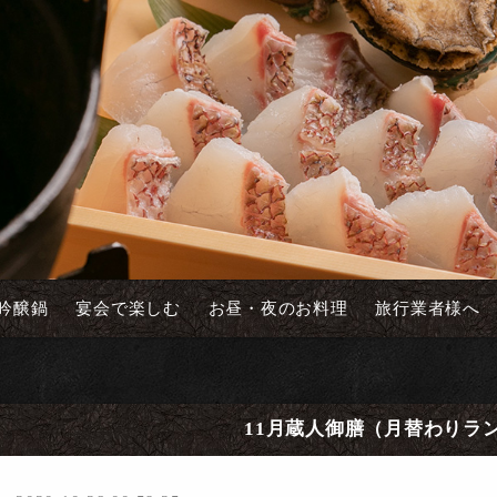
吟醸鍋
宴会で楽しむ
お昼・夜のお料理
旅行業者様へ
11月蔵人御膳（月替わりラ