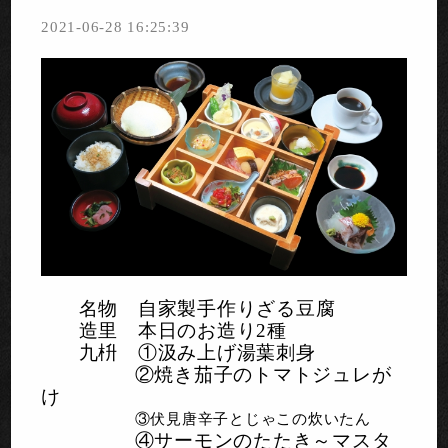
2021-06-28 16:25:39
名物 自家製手作りざる豆腐
造里 本日のお造り
2
種
九枡 ①汲み上げ湯葉刺身
②焼き茄子のトマトジュレが
け
③伏見唐辛子とじゃこの炊いたん
④サーモンのたたき～マスタ