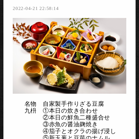
2022-04-21 22:58:14
名物 自家製手作りざる豆腐
九枡 ①本日の炊き合わせ
②本日の鮮魚二種盛合せ
③赤魚の醤油麹焼き
④茄子とオクラの揚げ浸し
⑤新玉葱と豆苗のナムル