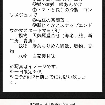
⑥鱧の
煮 銀あんかけ
葛
⑦トマトと長芋の冷製 コン
ソメジュレで
⑧枝豆の茶碗蒸し
⑨新じゃがとスナップエンド
ウのマスタードマヨがけ
揚物 天麩羅盛合せ（海老、鱚、新
牛蒡、青唐）
飯物 湯葉ちりめん御飯、吸物、香
物
水物 自家製甘味
※写真はイメージです。
※一日限定30食
※ご予約は2日前までにお願い致しま
す。
月の蔵人. All Rights Reserved.