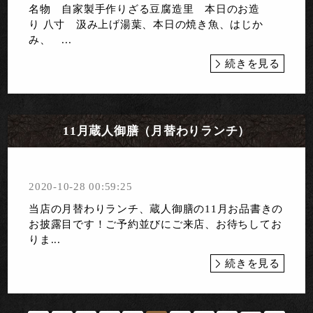
名物 自家製手作りざる豆腐造里 本日のお造
り 八寸 汲み上げ湯葉、本日の焼き魚、はじか
み、 ...
続きを見る
11月蔵人御膳（月替わりランチ）
2020-10-28 00:59:25
当店の月替わりランチ、蔵人御膳の11月お品書きの
お披露目です！ご予約並びにご来店、お待ちしてお
りま...
続きを見る