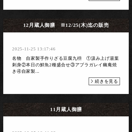
12月蔵人御膳 ※12/25(木)迄の販売
2025-11-25 13:17:46
名物 自家製手作りざる豆腐九枡 ①汲み上げ湯葉
刺身②本日の鮮魚2種盛合せ③アブラガレイ幽庵焼
き④自家製...
続きを見る
11月蔵人御膳