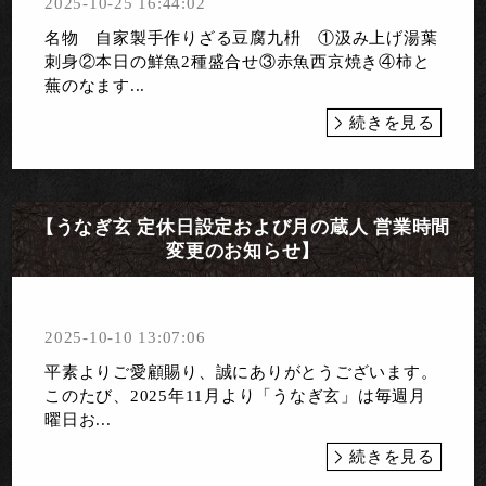
2025-10-25 16:44:02
名物 自家製手作りざる豆腐九枡 ①汲み上げ湯葉
刺身②本日の鮮魚2種盛合せ③赤魚西京焼き④柿と
蕪のなます...
続きを見る
【うなぎ玄 定休日設定および月の蔵人 営業時間
変更のお知らせ】
2025-10-10 13:07:06
平素よりご愛顧賜り、誠にありがとうございます。
このたび、2025年11月より「うなぎ玄」は毎週月
曜日お...
続きを見る