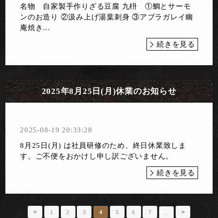
名物 自家製手作りざる豆腐 九枡 ①鯛とサーモ
ンのお造り ②汲み上げ湯葉刺身 ③アブラガレイ幽
庵焼き...
続きを見る
2025年8月25日(月)休業のお知らせ
2025-08-19 20:33:28
8月25日(月) は社員研修のため、終日休業致しま
す。ご不便をおかけし申し訳ございません。
続きを見る
«
»
1
2
3
4
5
6
7
…