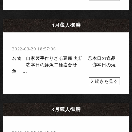
4月蔵人御膳
2022-03-29 18:57:06
名物 自家製手作りざる豆腐 九枡 ①本日の逸品
②本日の鮮魚二種盛合せ ③本日の焼
魚 ...
続きを見る
3月蔵人御膳