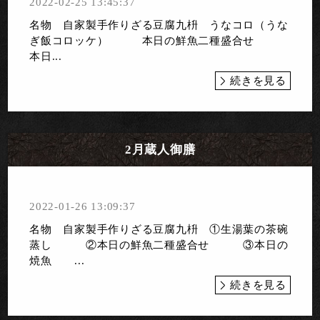
2022-02-25 13:45:37
名物 自家製手作りざる豆腐九枡 うなコロ（うな
ぎ飯コロッケ） 本日の鮮魚二種盛合せ
本日...
続きを見る
2月蔵人御膳
2022-01-26 13:09:37
名物 自家製手作りざる豆腐九枡 ①生湯葉の茶碗
蒸し ②本日の鮮魚二種盛合せ ③本日の
焼魚 ...
続きを見る