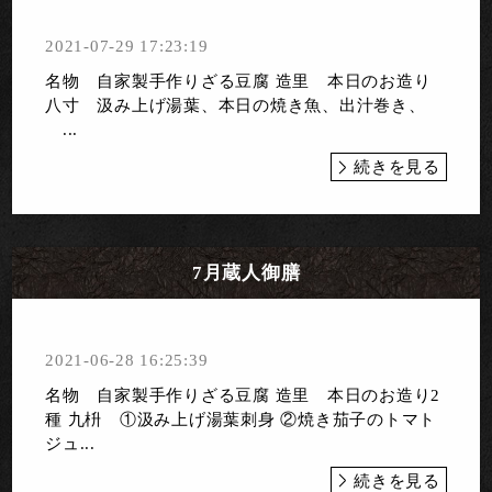
2021-07-29 17:23:19
名物 自家製手作りざる豆腐 造里 本日のお造り
八寸 汲み上げ湯葉、本日の焼き魚、出汁巻き、
...
続きを見る
7月蔵人御膳
2021-06-28 16:25:39
名物 自家製手作りざる豆腐 造里 本日のお造り2
種 九枡 ①汲み上げ湯葉刺身 ②焼き茄子のトマト
ジュ...
続きを見る