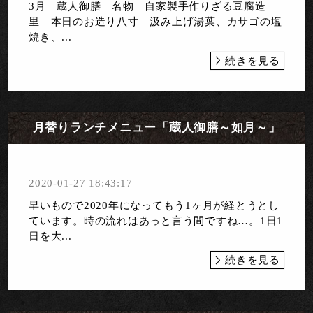
3月 蔵人御膳 名物 自家製手作りざる豆腐造
里 本日のお造り八寸 汲み上げ湯葉、カサゴの塩
焼き、...
続きを見る
月替りランチメニュー「蔵人御膳～如月～」
2020-01-27 18:43:17
早いもので2020年になってもう1ヶ月が経とうとし
ています。時の流れはあっと言う間ですね…。 1日1
日を大...
続きを見る