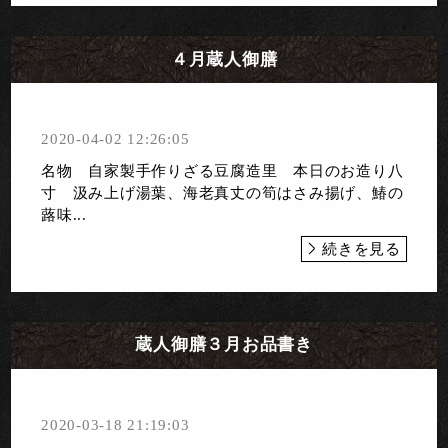
４月蔵人御膳
2020-04-02 12:26:05
名物 自家製手作りざる豆腐造里 本日のお造り八
寸 汲み上げ湯葉、海老真丈の筍はさみ揚げ、鰆の
蕗味...
続きを見る
蔵人御膳３月お品書き
2020-03-18 21:19:03