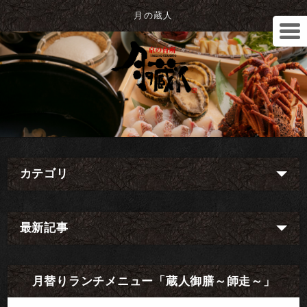
月の蔵人
カテゴリ
最新記事
月替りランチメニュー「蔵人御膳～師走～」